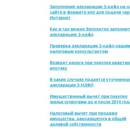
Заполнение декларации 3-ндфл на 
сайте в формате xml для подачи чер
Интернет
Как и где можно бесплатно заполни
декларацию 3-ндфл
Проверка декларации 3-ндфл наши
налоговым консультантом
Возврат налога при покупке квартир
ипотеку
В каких случаях подается уточненна
декларация 3-НДФЛ
Имущественный вычет при покупке
жилья супругами до и после 2014 год
Налоговый вычет при продаже
имущества, находящегося в общей
долевой собственности