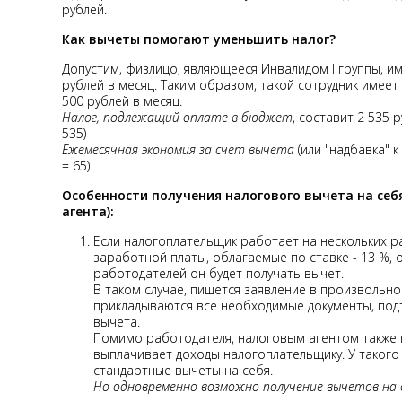
рублей.
Как вычеты помогают уменьшить налог?
Допустим, физлицо, являющееся Инвалидом I группы, и
рублей в месяц. Таким образом, такой сотрудник имее
500 рублей в месяц.
Налог, подлежащий оплате в бюджет
, составит 2 535 р
535)
Ежемесячная экономия за счет вычета
(или "надбавка" к
= 65)
Особенности получения налогового вычета на себ
агента):
Если налогоплательщик работает на нескольких р
заработной платы, облагаемые по ставке - 13 %, 
работодателей он будет получать вычет.
В таком случае, пишется заявление в произвольно
прикладываются все необходимые документы, по
вычета.
Помимо работодателя, налоговым агентом также 
выплачивает доходы налогоплательщику. У такого
стандартные вычеты на себя.
Но одновременно возможно получение вычетов на 