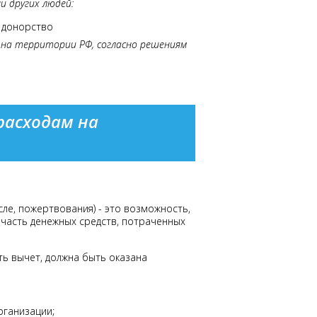
и других людей:
т донорство
х на территории РФ, согласно решениям
расходам на
ле, пожертвования) - это возможность,
 часть денежных средств, потраченных
ь вычет, должна быть оказана
рганизации;