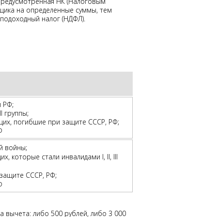
 предусмотренная НК (Налоговым
ьщика на определенные суммы, тем
подоходный налог (НДФЛ).
 РФ;
II группы;
ащих, погибшие при защите СССР, РФ;
РФ
й войны;
х, которые стали инвалидами I, II, III
 защите СССР, РФ;
Ф
вычета: либо 500 рублей, либо 3 000