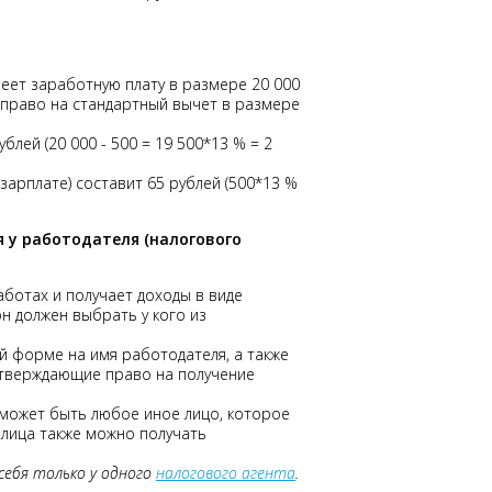
меет заработную плату в размере 20 000
т право на стандартный вычет в размере
ублей (20 000 - 500 = 19 500*13 % = 2
 зарплате) составит 65 рублей (500*13 %
я у работодателя (налогового
аботах и получает доходы в виде
он должен выбрать у кого из
й форме на имя работодателя, а также
дтверждающие право на получение
может быть любое иное лицо, которое
 лица также можно получать
себя только у одного
налогового агента
.