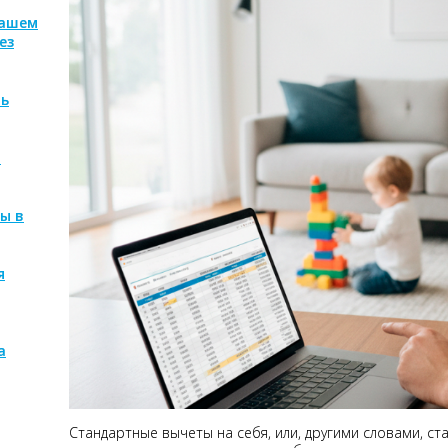
нашем
ез
ть
м
ы в
я
а
Стандартные вычеты на себя, или, другими словами, с