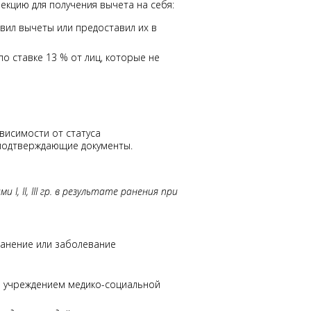
екцию для получения вычета на себя:
вил вычеты или предоставил их в
о ставке 13 % от лиц, которые не
висимости от статуса
подтверждающие документы.
, II, III гр. в результате ранения при
 ранение или заболевание
м учреждением медико-социальной