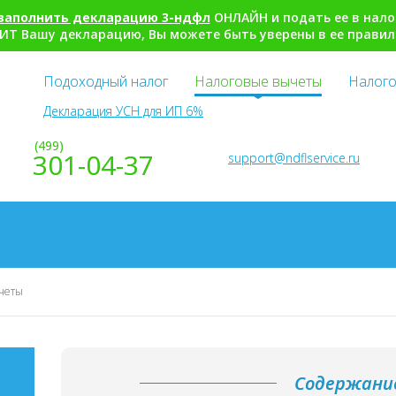
заполнить декларацию 3-ндфл
ОНЛАЙН и подать ее в нало
ИТ Вашу декларацию, Вы можете быть уверены в ее правил
Подоходный налог
Налоговые вычеты
Налого
Декларация УСН для ИП 6%
(499)
301-04-37
support@ndflservice.ru
четы
Содержани