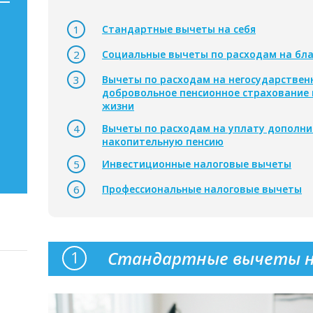
Стандартные вычеты на себя
Социальные вычеты по расходам на бл
Вычеты по расходам на негосударствен
добровольное пенсионное страхование 
жизни
Вычеты по расходам на уплату дополни
накопительную пенсию
Инвестиционные налоговые вычеты
Профессиональные налоговые вычеты
Стандартные вычеты н