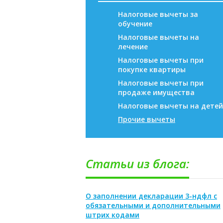
Налоговые вычеты за
обучение
Налоговые вычеты на
лечение
Налоговые вычеты при
покупке квартиры
Налоговые вычеты при
продаже имущества
Налоговые вычеты на детей
Прочие вычеты
Статьи из блога:
О заполнении декларации 3-ндфл с
обязательными и дополнительными
штрих кодами