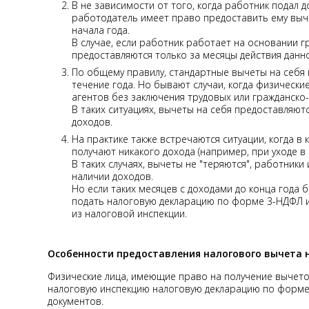
В не зависимости от того, когда работник подал до
работодатель имеет право предоставить ему выч
начала года.
В случае, если работник работает на основании 
предоставляются только за месяцы действия данн
По общему правилу, стандартные вычеты на себя 
течение года. Но бывают случаи, когда физически
агентов без заключения трудовых или гражданск
В таких ситуациях, вычеты на себя предоставляют
доходов.
На практике также встречаются ситуации, когда в 
получают никакого дохода (например, при уходе в 
В таких случаях, вычеты не "теряются", работники
наличии доходов.
Но если таких месяцев с доходами до конца года 
подать налоговую декларацию по форме 3-НДФЛ и
из налоговой инспекции.
Особенности предоставления налогового вычета н
Физические лица, имеющие право на получение вычетов
налоговую инспекцию налоговую декларацию по форм
документов.