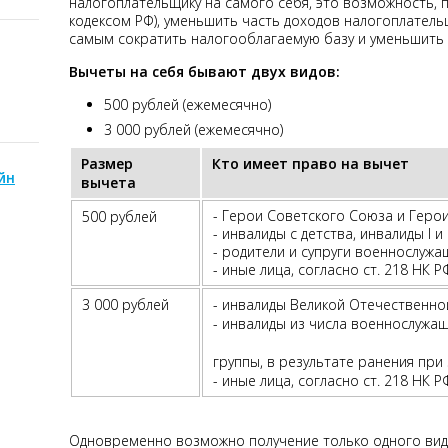
налогоплательщику на самого себя, это возможность,
кодексом РФ), уменьшить часть доходов налогоплател
самым сократить налогооблагаемую базу и уменьшить 
Вычеты на себя бывают двух видов:
500 рублей (ежемесячно)
3 000 рублей (ежемесячно)
Размер
Кто имеет право на вычет
йн
вычета
- Герои Советского Союза и Герои
500 рублей
- инвалиды с детства, инвалиды I и 
- родители и супруги военнослуж
- иные лица, согласно ст. 218 НК 
3 000 рублей
- инвалиды Великой Отечественно
- инвалиды из числа военнослужащи
группы, в результате ранения при
- иные лица, согласно ст. 218 НК Р
Одновременно возможно получение только одного вида 