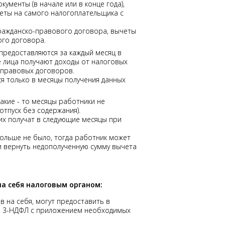
кументы (в начале или в конце года),
еты на самого налогоплательщика с
гражданско-правового договора, вычеты
ого договора.
предоставляются за каждый месяц в
е лица получают доходы от налоговых
о-правовых договоров.
ся только в месяцы получения данных
какие - то месяцы работники не
отпуск без содержания).
 их получат в следующие месяцы при
больше не было, тогда работник может
 вернуть недополученную сумму вычета
а себя налоговым органом:
 на себя, могут предоставить в
е 3-НДФЛ с приложением необходимых