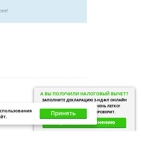
рее!
support@ndflservice.ru
А ВЫ ПОЛУЧИЛИ НАЛОГОВЫЙ ВЫЧЕТ?
ЗАПОЛНИТЕ ДЕКЛАРАЦИЮ 3-НДФЛ ОНЛАЙН
Обратная связь
НА НАШЕМ САЙТЕ, ЭТО ОЧЕНЬ ЛЕГКО!
использования
Принять
НАШ СПЕЦИАЛИСТ ЕЕ ПРОВЕРИТ.
йт.
Перейти к заполнению