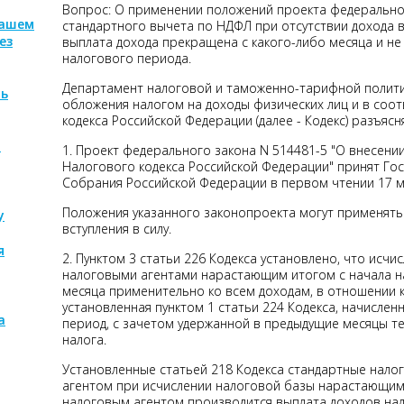
Вопрос: О применении положений проекта федеральног
нашем
стандартного вычета по НДФЛ при отсутствии дохода в
ез
выплата дохода прекращена с какого-либо месяца и не
налогового периода.
Департамент налоговой и таможенно-тарифной полит
ть
обложения налогом на доходы физических лиц и в соот
кодекса Российской Федерации (далее - Кодекс) разъясн
м
1. Проект федерального закона N 514481-5 "О внесени
Налогового кодекса Российской Федерации" принят Го
Собрания Российской Федерации в первом чтении 17 ма
Положения указанного законопроекта могут применятьс
у
вступления в силу.
я
2. Пунктом 3 статьи 226 Кодекса установлено, что исч
налоговыми агентами нарастающим итогом с начала н
месяца применительно ко всем доходам, в отношении 
установленная пунктом 1 статьи 224 Кодекса, начисле
а
период, с зачетом удержанной в предыдущие месяцы т
налога.
Установленные статьей 218 Кодекса стандартные нал
агентом при исчислении налоговой базы нарастающим 
налоговым агентом производится выплата доходов нал