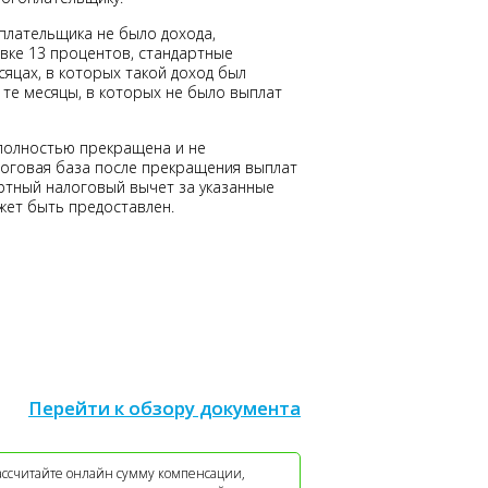
плательщика не было дохода,
вке 13 процентов, стандартные
яцах, в которых такой доход был
 те месяцы, в которых не было выплат
 полностью прекращена и не
логовая база после прекращения выплат
ртный налоговый вычет за указанные
жет быть предоставлен.
Перейти к обзору документа
ассчитайте онлайн сумму компенсации,