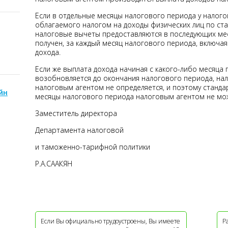
Если в отдельные месяцы налогового периода у налого
облагаемого налогом на доходы физических лиц по ста
налоговые вычеты предоставляются в последующих мес
получен, за каждый месяц налогового периода, включая
дохода.
Если же выплата дохода начиная с какого-либо месяца
возобновляется до окончания налогового периода, на
налоговым агентом не определяется, и поэтому станда
йн
месяцы налогового периода налоговым агентом не мо
Заместитель директора
Департамента налоговой
и таможенно-тарифной политики
Р.А.СААКЯН
Если Вы официально трудоустроены, Вы имеете
Р