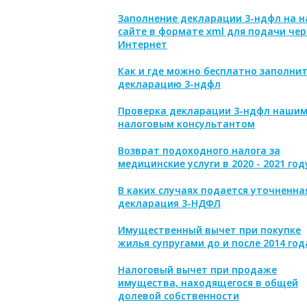
Заполнение декларации 3-ндфл на 
сайте в формате xml для подачи чер
Интернет
Как и где можно бесплатно заполни
декларацию 3-ндфл
Проверка декларации 3-ндфл наши
налоговым консультантом
Возврат подоходного налога за
медицинские услуги в 2020 - 2021 год
В каких случаях подается уточненна
декларация 3-НДФЛ
Имущественный вычет при покупке
жилья супругами до и после 2014 год
Налоговый вычет при продаже
имущества, находящегося в общей
долевой собственности