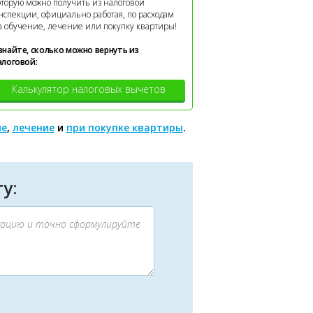
оторую можно получить из налоговой
нспекции, официально работая, по расходам
а обучение, лечение или покупку квартиры!
знайте, сколько можно вернуть из
алоговой:
Калькулятор налоговых вычетов
ие
,
лечение
и
при покупке квартиры
.
у: