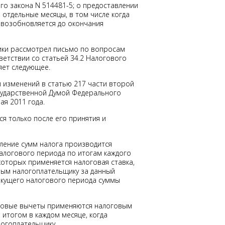
о закона N 514481-5; о предоставлении
 отдельные месяцы, в том числе когда
 возобновляется до окончания
ики рассмотрел письмо по вопросам
ветствии со статьей 34.2 Налогового
яет следующее.
и изменений в статью 217 части второй
сударственной Думой Федерального
я 2011 года.
я только после его принятия и
исление сумм налога производится
алогового периода по итогам каждого
которых применяется налоговая ставка,
нным налогоплательщику за данный
екущего налогового периода суммы
оговые вычеты применяются налоговым
итогом в каждом месяце, когда
огоплательщику.