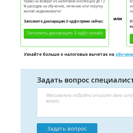
право на возврат из налоговой инспекции до 13
к
% расходов на обучение, лечение или покупку
и
жилой недвижимости!
н
или
Заполните декларацию 3-ндфл прямо сейчас:
У
н
Заполнить декларацию 3-ндфл онлайн
Узнайте больше о налоговых вычетах на
обучен
Задать вопрос специалист
Задать вопрос