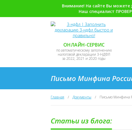
Внимание! На сайте Вы можете
Наш специалист ПРОВЕР
ОНЛАЙН-СЕРВИС
по автоматическому заполнению
налоговой декларации 3-НДФЛ
за 2022, 2021 и 2020 годы
Письмо Минфина России
Главная
/
Документы
/
Письмо Минфина Ро
Статьи из блога: