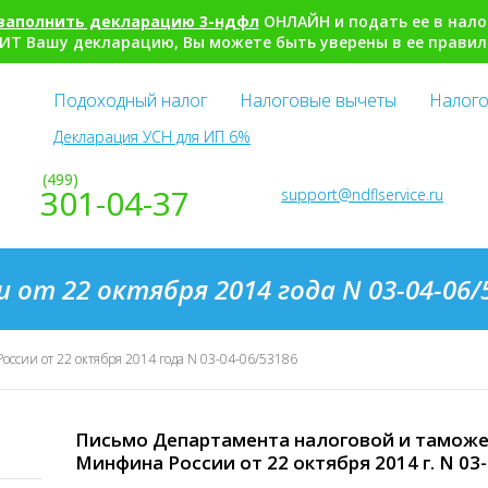
заполнить декларацию 3-ндфл
ОНЛАЙН и подать ее в нало
ИТ Вашу декларацию, Вы можете быть уверены в ее правил
Подоходный налог
Налоговые вычеты
Налого
Декларация УСН для ИП 6%
(499)
301-04-37
support@ndflservice.ru
 от 22 октября 2014 года N 03-04-06/
ссии от 22 октября 2014 года N 03-04-06/53186
Письмо Департамента налоговой и тамож
Минфина России от 22 октября 2014 г. N 03