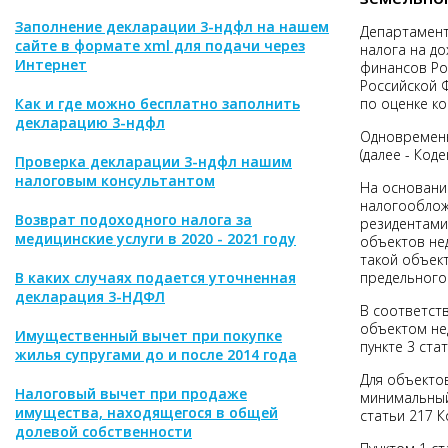
Заполнение декларации 3-ндфл на нашем
Департамент
сайте в формате xml для подачи через
налога на д
Интернет
финансов Ро
Российской 
Как и где можно бесплатно заполнить
по оценке ко
декларацию 3-ндфл
Одновременн
(далее - Код
Проверка декларации 3-ндфл нашим
налоговым консультантом
На основании
налогооблож
Возврат подоходного налога за
резидентами
медицинские услуги в 2020 - 2021 году
объектов не
такой объек
В каких случаях подается уточненная
предельного
декларация 3-НДФЛ
В соответств
объектом нед
Имущественный вычет при покупке
пункте 3 стат
жилья супругами до и после 2014 года
Для объекто
Налоговый вычет при продаже
минимальный
имущества, находящегося в общей
статьи 217 Ко
долевой собственности