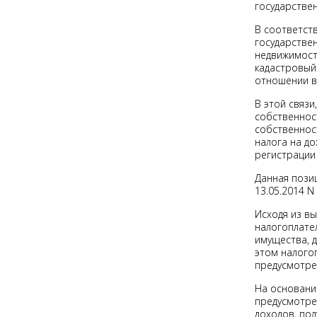
государствен
В соответств
государстве
недвижимост
кадастровый
отношении в
В этой связи
собственнос
собственнос
налога на до
регистрации
Данная пози
13.05.2014 N
Исходя из в
налогоплате
имущества, 
этом налого
предусмотрен
На основании
предусмотрен
доходов, по