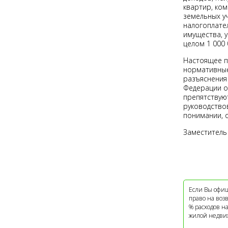
квартир, ко
земельных уч
налогоплате
имущества, 
целом 1 000 
Настоящее п
нормативные
разъяснения
Федерации о
препятствую
руководство
понимании, 
Заместитель
Если Вы офиц
право на воз
% расходов н
жилой недви