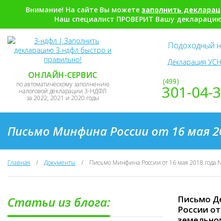
Внимание! На сайте Вы можете
заполнить деклара
Наш специалист ПРОВЕРИТ Вашу декларацию,
Подоходный н
Декларация УСН
ОНЛАЙН-СЕРВИС
(499)
по автоматическому заполнению
301-04-
налоговой декларации 3-НДФЛ
за 2022, 2021 и 2020 годы
Письмо Минфина России от 16 мая 20
Главная
/
Документы
/
Письмо Минфина России от 16 мая 2018 года 
Письмо Д
Статьи из блога:
России от
земельног