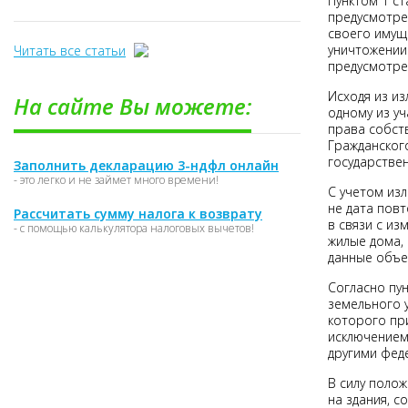
Пунктом 1 ст
предусмотре
своего имуще
уничтожении
Читать все статьи
предусмотре
Исходя из и
На сайте Вы можете:
одному из у
права собст
Гражданског
государстве
Заполнить декларацию 3-ндфл онлайн
- это легко и не займет много времени!
С учетом из
не дата пов
Рассчитать сумму налога к возврату
в связи с и
- с помощью калькулятора налоговых вычетов!
жилые дома,
данные объе
Согласно пун
земельного у
которого пр
исключением 
другими фед
В силу полож
на здания, 