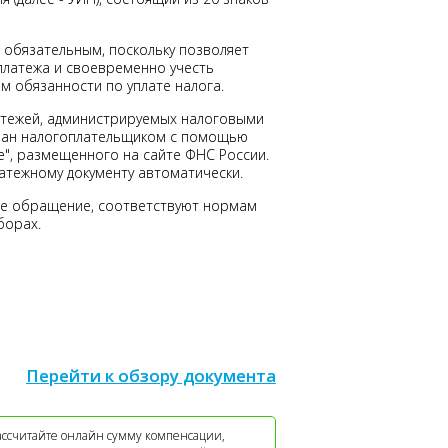
 обязательным, поскольку позволяет
платежа и своевременно учесть
м обязанности по уплате налога.
атежей, администрируемых налоговыми
ван налогоплательщиком с помощью
е", размещенного на сайте ФНС России.
латежному документу автоматически.
ое обращение, соответствуют нормам
борах.
Перейти к обзору документа
ассчитайте онлайн сумму компенсации,