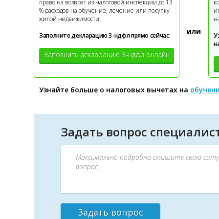
право на возврат из налоговой инспекции до 13
к
% расходов на обучение, лечение или покупку
и
жилой недвижимости!
н
или
Заполните декларацию 3-ндфл прямо сейчас:
У
н
Заполнить декларацию 3-ндфл онлайн
Узнайте больше о налоговых вычетах на
обучен
Задать вопрос специалист
Задать вопрос