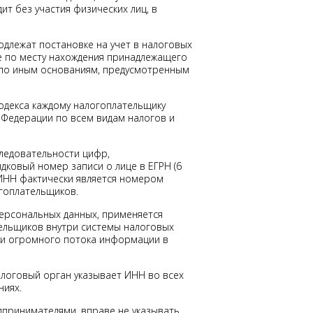
ит без участия физических лиц, в
подлежат постановке на учет в налоговых
же по месту нахождения принадлежащего
 по иным основаниям, предусмотренным
Кодекса каждому налогоплательщику
 Федерации по всем видам налогов и
ледовательности цифр,
ядковый номер записи о лице в ЕГРН (6
, ИНН фактически является номером
огоплательщиков.
ерсональных данных, применяется
тельщиков внутри системы налоговых
тки огромного потока информации в
налоговый орган указывает ИНН во всех
ниях.
дпринимателями, вправе не указывать