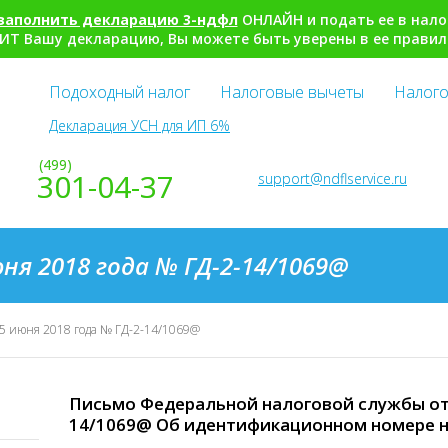
заполнить декларацию 3-ндфл
ОНЛАЙН и подать ее в нало
ИТ Вашу декларацию, Вы можете быть уверены в ее правил
Подоходный налог
Налоговые вычеты
Налого
Декларация УСН для ИП 6%
(499)
301-04-37
support@ndflservice.ru
ня 2018 года № ГД-2-14/1069@
5 июня 2018 года № ГД-2-14/1069@
Письмо Федеральной налоговой службы от 5
14/1069@ Об идентификационном номере 