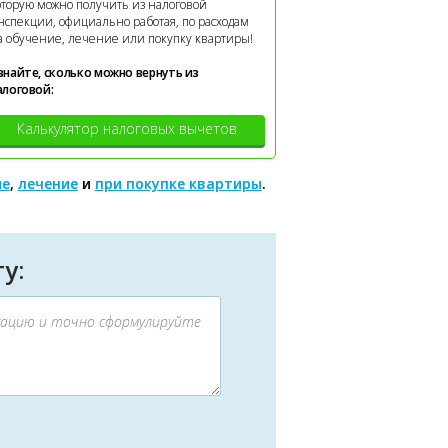
оторую можно получить из налоговой
нспекции, официально работая, по расходам
а обучение, лечение или покупку квартиры!
знайте, сколько можно вернуть из
алоговой:
Калькулятор налоговых вычетов
ие
,
лечение
и
при покупке квартиры
.
у: