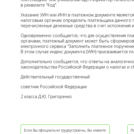
в реквизите "Код".
Указание УИН или ИНН в платежном документе является
налоговым органам определить плательщика данного 
перечисленные денежные средства в счет исполнения и
Одновременно сообщается, что для осуществления пл
органами, платежный документ может быть сформиро
электронного сервиса "Заполнить платежное поручени
В этом случае индекс документа (УИН) присваивается п
Дополнительно сообщается, что ответы на аналогичн
законодательства Российской Федерации о налогах и с
Действительный государственный
советник Российской Федерации
2 класса Д.Ю. Григоренко
Если Вы официально трудоустроены, Вы имеете
Р