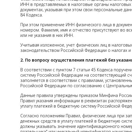
ИНН в представляемых в налоговые органы налоговых д
документах, указывая при этом свои персональные дан
84 Кодекса.
При этом применение ИНН физического лица в докумен
номером. Фамилия, имя и отчество присутствуют во все
или не указания в них ИНН.
Учитывая изложенное, учет физических лиц в налоговы
законодательством Российской Федерации о налогах и
2. По вопросу осуществления платежей без указан
В соответствии с пунктом 7 статьи 45 Кодекса поруче
систему Российской Федерации на соответствующий сч
заполняется в соответствии с правилами, установлен
Российской Федерации по согласованию с Центральны
Данные правила утверждены приказом Минфина России 
Правил указания информации в реквизитах распоряжен
уплату платежей в бюджетную систему Российской Федер
Согласно положениям Правил, физические лица при за
денежных средств в уплату платежей в бюджетную сис
должны указывать значение идентификационного номе
плательщика" или уникальный идентификатор начисления