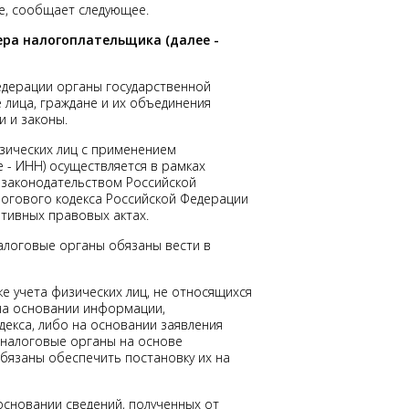
е, сообщает следующее.
ера налогоплательщика (далее -
Федерации органы государственной
 лица, граждане и их объединения
 и законы.
зических лиц с применением
 - ИНН) осуществляется в рамках
 законодательством Российской
логового кодекса Российской Федерации
ативных правовых актах.
налоговые органы обязаны вести в
е учета физических лиц, не относящихся
на основании информации,
декса, либо на основании заявления
м налоговые органы на основе
бязаны обеспечить постановку их на
основании сведений, полученных от