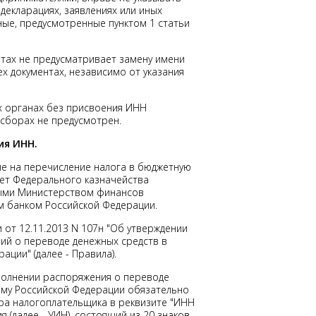
екларациях, заявлениях или иных
ные, предусмотренные пунктом 1 статьи
тах не предусматривает замену имени
х документах, независимо от указания
х органах без присвоения ИНН
 сборах не предусмотрен.
ия ИНН.
ние на перечисление налога в бюджетную
ет Федерального казначейства
ными Министерством финансов
м банком Российской Федерации.
от 12.11.2013 N 107н "Об утверждении
ий о переводе денежных средств в
ации" (далее - Правила).
полнении распоряжения о переводе
тему Российской Федерации обязательно
ра налогоплательщика в реквизите "ИНН
 (далее - УИН), состоящий из 20 знаков