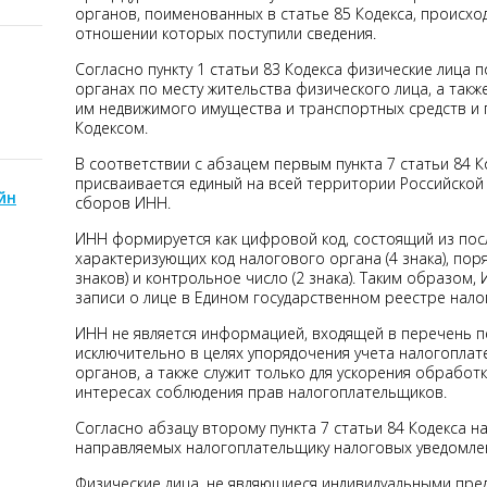
органов, поименованных в статье 85 Кодекса, происход
отношении которых поступили сведения.
Согласно пункту 1 статьи 83 Кодекса физические лица 
органах по месту жительства физического лица, а так
им недвижимого имущества и транспортных средств и
Кодексом.
В соответствии с абзацем первым пункта 7 статьи 84 
присваивается единый на всей территории Российской
йн
сборов ИНН.
ИНН формируется как цифровой код, состоящий из пос
характеризующих код налогового органа (4 знака), пор
знаков) и контрольное число (2 знака). Таким образом
записи о лице в Едином государственном реестре нал
ИНН не является информацией, входящей в перечень п
исключительно в целях упорядочения учета налогопла
органов, а также служит только для ускорения обрабо
интересах соблюдения прав налогоплательщиков.
Согласно абзацу второму пункта 7 статьи 84 Кодекса 
направляемых налогоплательщику налоговых уведомле
Физические лица, не являющиеся индивидуальными пре