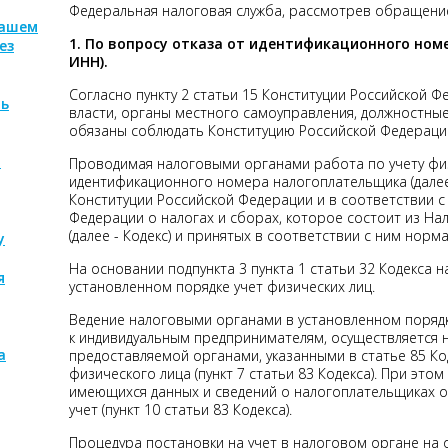
Федеральная налоговая служба, рассмотрев обращени
нашем
1. По вопросу отказа от идентификационного ном
ез
ИНН).
Согласно пункту 2 статьи 15 Конституции Российской 
ть
власти, органы местного самоуправления, должностные
обязаны соблюдать Конституцию Российской Федерации
м
Проводимая налоговыми органами работа по учету фи
идентификационного номера налогоплательщика (далее
Конституции Российской Федерации и в соответствии с
Федерации о налогах и сборах, которое состоит из На
(далее - Кодекс) и принятых в соответствии с ним норм
у
На основании подпункта 3 пункта 1 статьи 32 Кодекса 
я
установленном порядке учет физических лиц.
Ведение налоговыми органами в установленном порядк
к индивидуальным предпринимателям, осуществляется 
а
предоставляемой органами, указанными в статье 85 Ко
физического лица (пункт 7 статьи 83 Кодекса). При это
имеющихся данных и сведений о налогоплательщиках о
учет (пункт 10 статьи 83 Кодекса).
Процедура постановки на учет в налоговом органе на 