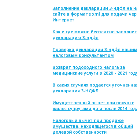
Заполнение декларации 3-ндфл на 
сайте в формате xml для подачи чер
Интернет
Как и где можно бесплатно заполни
декларацию 3-ндфл
Проверка декларации 3-ндфл наши
налоговым консультантом
Возврат подоходного налога за
медицинские услуги в 2020 - 2021 год
В каких случаях подается уточненна
декларация 3-НДФЛ
Имущественный вычет при покупке
жилья супругами до и после 2014 год
Налоговый вычет при продаже
имущества, находящегося в общей
долевой собственности