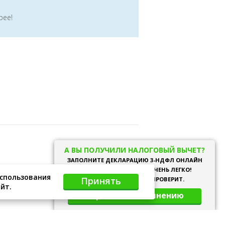
рее!
support@ndflservice.ru
А ВЫ ПОЛУЧИЛИ НАЛОГОВЫЙ ВЫЧЕТ?
ЗАПОЛНИТЕ ДЕКЛАРАЦИЮ 3-НДФЛ ОНЛАЙН
Обратная связь
НА НАШЕМ САЙТЕ, ЭТО ОЧЕНЬ ЛЕГКО!
использования
Принять
НАШ СПЕЦИАЛИСТ ЕЕ ПРОВЕРИТ.
йт.
Перейти к заполнению