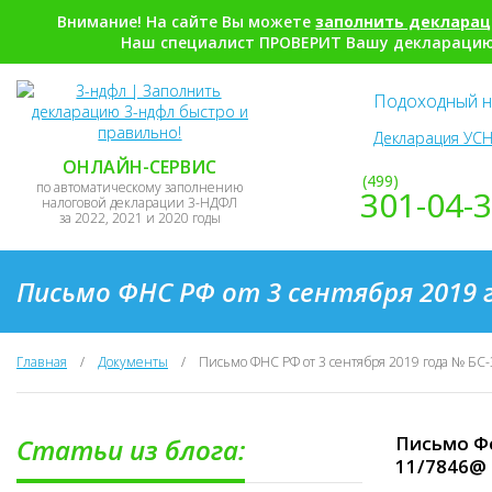
Внимание! На сайте Вы можете
заполнить деклара
Наш специалист ПРОВЕРИТ Вашу декларацию,
Подоходный н
Декларация УСН
ОНЛАЙН-СЕРВИС
(499)
по автоматическому заполнению
301-04-
налоговой декларации 3-НДФЛ
за 2022, 2021 и 2020 годы
Письмо ФНС РФ от 3 сентября 2019 
Главная
/
Документы
/
Письмо ФНС РФ от 3 сентября 2019 года № БС
Письмо Фе
Статьи из блога:
11/7846@ 