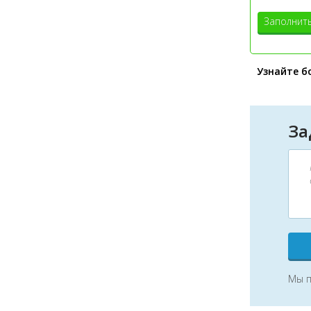
Заполнит
Узнайте б
За
Мы п