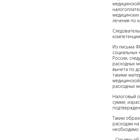
медицинской 
налогоплате
медицинских 
лечения по к
Следователь
компетенции
Из письма Ф
социальных 
России, сле
расходных м
вычета по д
такими матер
медицинской
расходных м
Налоговый о
сумме, изра
подтвержден
Таким образ
расходам на
необходимо 
- Справку об