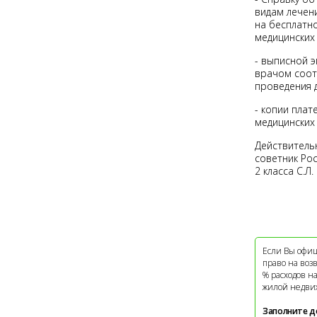
видам лечен
на бесплатн
медицинских 
- выписной 
врачом соот
проведения 
- копии пла
медицинских
Действитель
советник Ро
2 класса С.Л
Если Вы офиц
право на воз
% расходов н
жилой недви
Заполните д