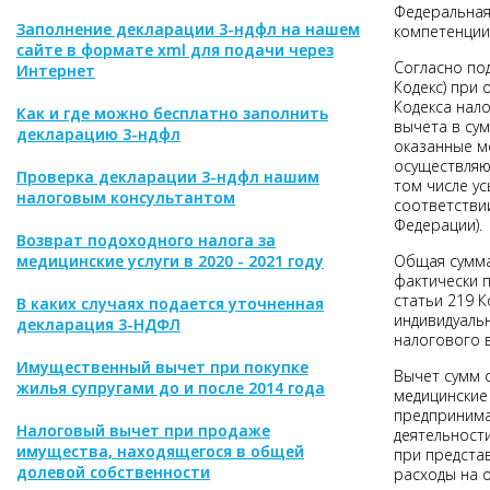
Федеральная
Заполнение декларации 3-ндфл на нашем
компетенции
сайте в формате xml для подачи через
Согласно под
Интернет
Кодекс) при 
Кодекса нал
Как и где можно бесплатно заполнить
вычета в су
декларацию 3-ндфл
оказанные м
осуществляющ
Проверка декларации 3-ндфл нашим
том числе ус
налоговым консультантом
соответстви
Федерации).
Возврат подоходного налога за
медицинские услуги в 2020 - 2021 году
Общая сумма
фактически 
статьи 219 К
В каких случаях подается уточненная
индивидуаль
декларация 3-НДФЛ
налогового 
Имущественный вычет при покупке
Вычет сумм 
жилья супругами до и после 2014 года
медицинские 
предпринима
Налоговый вычет при продаже
деятельност
имущества, находящегося в общей
при предста
долевой собственности
расходы на о