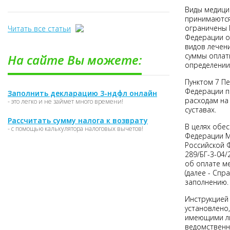
Виды медицин
принимаются
ограничены 
Читать все статьи
Федерации о
видов лечени
суммы оплат
На сайте Вы можете:
определении
Пунктом 7 П
Федерации п
Заполнить декларацию 3-ндфл онлайн
расходам на
- это легко и не займет много времени!
суставах.
Рассчитать сумму налога к возврату
В целях обе
- с помощью калькулятора налоговых вычетов!
Федерации М
Российской 
289/БГ-3-04
об оплате м
(далее - Спр
заполнению.
Инструкцией 
установлено
имеющими ли
ведомственн