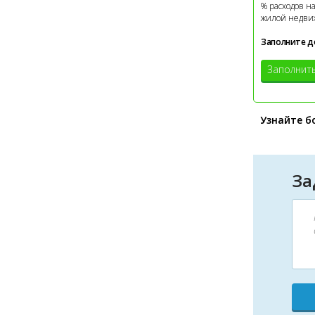
% расходов н
жилой недви
Заполните д
Заполнит
Узнайте б
За