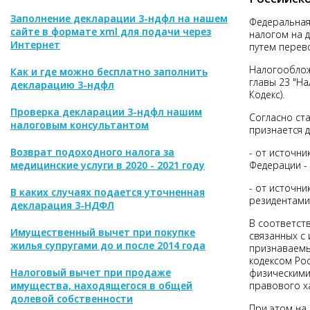
Заполнение декларации 3-ндфл на нашем
Федеральная
сайте в формате xml для подачи через
налогом на 
Интернет
путем перево
Налогооблож
Как и где можно бесплатно заполнить
главы 23 "На
декларацию 3-ндфл
Кодекс).
Проверка декларации 3-ндфл нашим
Согласно ст
налоговым консультантом
признается 
Возврат подоходного налога за
- от источни
медицинские услуги в 2020 - 2021 году
Федерации -
- от источни
В каких случаях подается уточненная
резидентами
декларация 3-НДФЛ
В соответств
Имущественный вычет при покупке
связанных с
жилья супругами до и после 2014 года
признаваемы
кодексом Ро
Налоговый вычет при продаже
физическими
имущества, находящегося в общей
правового х
долевой собственности
При этом на