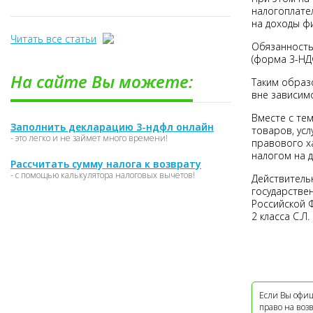
налогоплате
на доходы фи
Читать все статьи
Обязанность
(форма 3-НДФ
На сайте Вы можете:
Таким образ
вне зависим
Вместе с тем
Заполнить декларацию 3-ндфл онлайн
товаров, усл
- это легко и не займет много времени!
правового х
налогом на 
Рассчитать сумму налога к возврату
- с помощью калькулятора налоговых вычетов!
Действитель
государстве
Российской 
2 класса С.Л
Если Вы офиц
право на воз