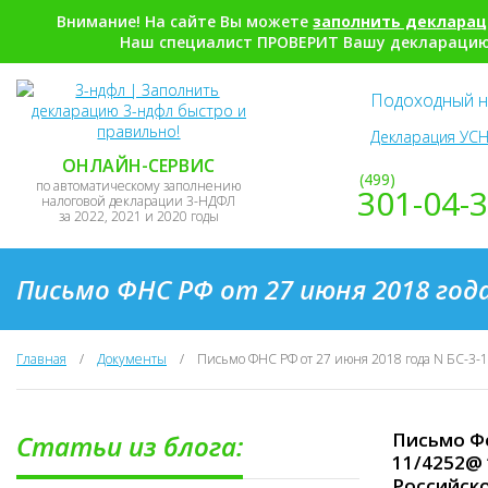
Внимание! На сайте Вы можете
заполнить деклара
Наш специалист ПРОВЕРИТ Вашу декларацию,
Подоходный н
Декларация УСН
ОНЛАЙН-СЕРВИС
(499)
по автоматическому заполнению
301-04-
налоговой декларации 3-НДФЛ
за 2022, 2021 и 2020 годы
Письмо ФНС РФ от 27 июня 2018 года
Главная
/
Документы
/
Письмо ФНС РФ от 27 июня 2018 года N БС-3-
Письмо Фе
Статьи из блога:
11/4252@ 
Российск