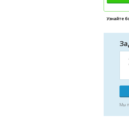
Узнайте б
За
Мы п