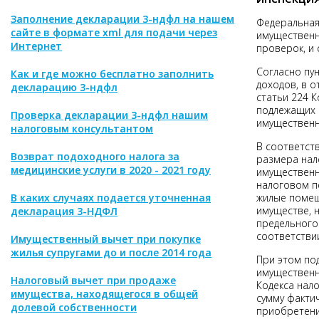
Заполнение декларации 3-ндфл на нашем
Федеральная
сайте в формате xml для подачи через
имущественн
Интернет
проверок, и
Согласно пун
Как и где можно бесплатно заполнить
доходов, в 
декларацию 3-ндфл
статьи 224 К
подлежащих 
Проверка декларации 3-ндфл нашим
имущественн
налоговым консультантом
В соответств
Возврат подоходного налога за
размера нал
медицинские услуги в 2020 - 2021 году
имущественн
налоговом п
В каких случаях подается уточненная
жилые помеще
имуществе, 
декларация 3-НДФЛ
предельного
соответствии
Имущественный вычет при покупке
жилья супругами до и после 2014 года
При этом под
имущественно
Налоговый вычет при продаже
Кодекса нал
имущества, находящегося в общей
сумму факти
долевой собственности
приобретени