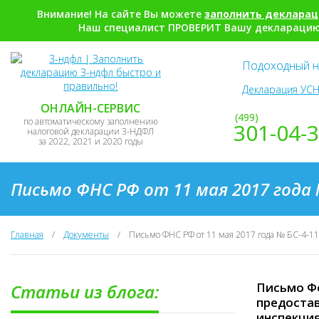
Внимание! На сайте Вы можете
заполнить деклара
Наш специалист ПРОВЕРИТ Вашу декларацию,
Подоходный н
Декларация УСН
ОНЛАЙН-СЕРВИС
(499)
по автоматическому заполнению
301-04-
налоговой декларации 3-НДФЛ
за 2022, 2021 и 2020 годы
Письмо ФНС РФ от 11 мая 2017 года 
Главная
/
Документы
/
Письмо ФНС РФ от 11 мая 2017 года № БС-4-1
Письмо Фе
Статьи из блога:
предоста
инспекци