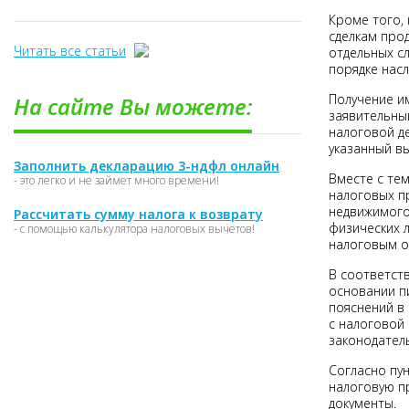
Кроме того,
сделкам прод
Читать все статьи
отдельных с
порядке насл
Получение и
На сайте Вы можете:
заявительны
налоговой де
указанный вы
Заполнить декларацию 3-ндфл онлайн
Вместе с те
- это легко и не займет много времени!
налоговых п
недвижимого
Рассчитать сумму налога к возврату
физических л
- с помощью калькулятора налоговых вычетов!
налоговым о
В соответст
основании п
пояснений в 
с налоговой 
законодатель
Согласно пун
налоговую п
документы.