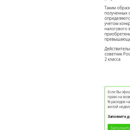
Таким образ
полученных 
определяютс
учетом конк
налогового 
приобретение
превышающем
Действитель
советник Ро
2 класса
Если Вы офиц
право на воз
% расходов н
жилой недви
Заполните д
Заполнит