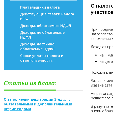
О налог
Плательщики налога
участков
Действующие ставки налога
в РФ
Доходы, облагаемые НДФЛ
При продаже
Доходы, не облагаемые
налогоплател
НДФЛ
заполнении 3
Доходы, частично
Доход от пр
облагаемые НДФЛ
на 1 мл
Сроки уплаты налога и
ответственность
на сумм
Положительн
Для исчислен
Статьи из блога:
указана дат
Не редки сит
решает его р
О заполнении декларации 3-ндфл с
обязательными и дополнительными
В результате
штрих кодами
вновь образ