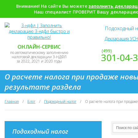
Внимание! На сайте Вы можете
заполнить деклара
Наш специалист ПРОВЕРИТ Вашу декларацию,
Подоходный н
Декларация УСН
ОНЛАЙН-СЕРВИС
(499)
по автоматическому заполнению
301-04-
налоговой декларации 3-НДФЛ
за 2022, 2021 и 2020 годы
О расчете налога при продаже новы
результате раздела
Главная
/
Блог
/
Подоходный налог
/
О расчете налога при продаж
Подоходный налог