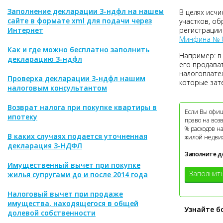
Заполнение декларации 3-ндфл на нашем
В целях исчи
сайте в формате xml для подачи через
участков, об
Интернет
регистрации
Минфина № 0
Как и где можно бесплатно заполнить
Например: в 
декларацию 3-ндфл
его продават
налогоплател
Проверка декларации 3-ндфл нашим
которые зат
налоговым консультантом
Возврат налога при покупке квартиры в
Если Вы офиц
ипотеку
право на воз
% расходов н
В каких случаях подается уточненная
жилой недви
декларация 3-НДФЛ
Заполните д
Имущественный вычет при покупке
Заполнит
жилья супругами до и после 2014 года
Налоговый вычет при продаже
имущества, находящегося в общей
Узнайте б
долевой собственности