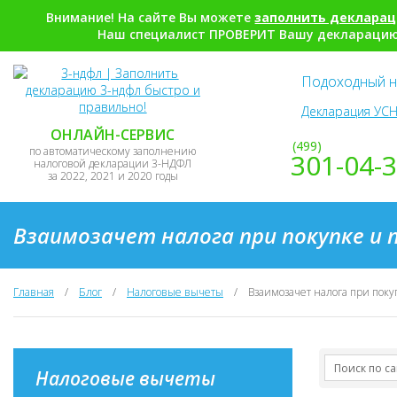
Внимание! На сайте Вы можете
заполнить деклара
Наш специалист ПРОВЕРИТ Вашу декларацию,
Подоходный н
Декларация УСН
ОНЛАЙН-СЕРВИС
(499)
по автоматическому заполнению
301-04-
налоговой декларации 3-НДФЛ
за 2022, 2021 и 2020 годы
Взаимозачет налога при покупке и
Главная
/
Блог
/
Налоговые вычеты
/
Взаимозачет налога при поку
Налоговые вычеты