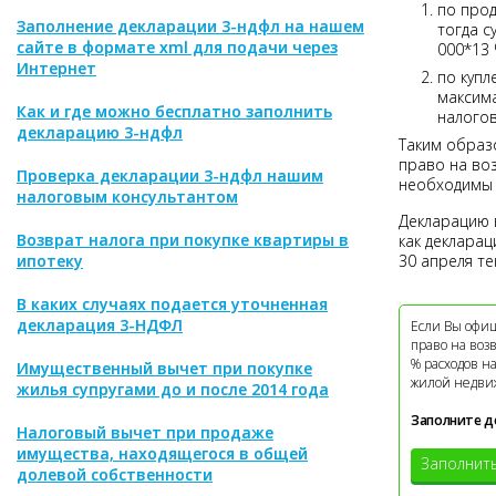
по прод
Заполнение декларации 3-ндфл на нашем
тогда с
сайте в формате xml для подачи через
000*13 
Интернет
по купл
максима
Как и где можно бесплатно заполнить
налогов
декларацию 3-ндфл
Таким образо
право на воз
Проверка декларации 3-ндфл нашим
необходимы 
налоговым консультантом
Декларацию 
Возврат налога при покупке квартиры в
как деклара
ипотеку
30 апреля те
В каких случаях подается уточненная
декларация 3-НДФЛ
Если Вы офиц
право на воз
% расходов н
Имущественный вычет при покупке
жилой недви
жилья супругами до и после 2014 года
Заполните д
Налоговый вычет при продаже
имущества, находящегося в общей
Заполнит
долевой собственности