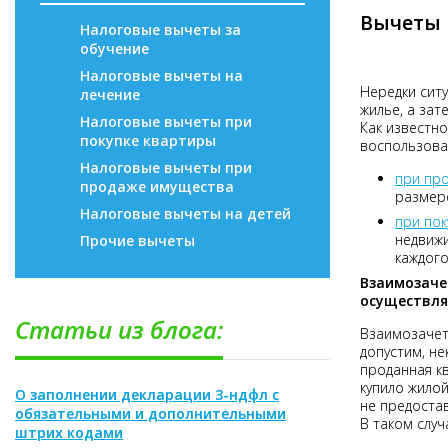
Вычеты 
Налоговые вычеты за
обучение
Налоговые вычеты на
Нередки ситу
лечение
жилье, а зат
Налоговые вычеты при
Как известн
покупке квартиры
воспользова
Налоговые вычеты при
при пр
продаже имущества
размере
Налоговые вычеты на детей
при пок
недвижи
Прочие вычеты
каждого
Взаимозаче
осуществля
Статьи из блога:
Взаимозачет
допустим, не
проданная кв
купило жилой
О заполнении декларации 3-ндфл с
не предостав
обязательными и дополнительными
В таком случ
штрих кодами