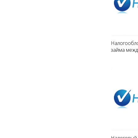
Налогообл
займа межд