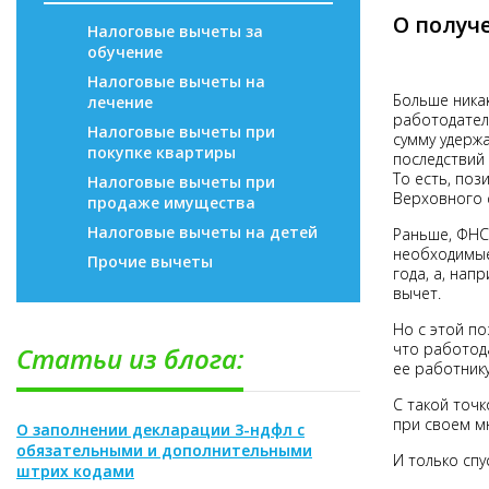
О получ
Налоговые вычеты за
обучение
Налоговые вычеты на
Больше ника
лечение
работодател
Налоговые вычеты при
сумму удерж
покупке квартиры
последствий
То есть, по
Налоговые вычеты при
Верховного 
продаже имущества
Налоговые вычеты на детей
Раньше, ФНС
необходимые
Прочие вычеты
года, а, нап
вычет.
Но с этой по
что работод
Статьи из блога:
ее работнику
С такой точ
при своем м
О заполнении декларации 3-ндфл с
обязательными и дополнительными
И только спу
штрих кодами