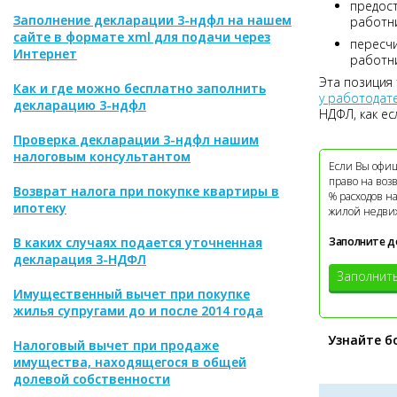
предост
Заполнение декларации 3-ндфл на нашем
работн
сайте в формате xml для подачи через
пересчи
Интернет
работни
Эта позиция 
Как и где можно бесплатно заполнить
у работодат
декларацию 3-ндфл
НДФЛ, как ес
Проверка декларации 3-ндфл нашим
налоговым консультантом
Если Вы офиц
право на воз
Возврат налога при покупке квартиры в
% расходов н
ипотеку
жилой недви
В каких случаях подается уточненная
Заполните д
декларация 3-НДФЛ
Заполнит
Имущественный вычет при покупке
жилья супругами до и после 2014 года
Узнайте б
Налоговый вычет при продаже
имущества, находящегося в общей
долевой собственности