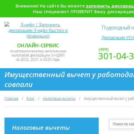
Внимание! На сайте Вы можете
заполнить деклара
Наш специалист ПРОВЕРИТ Вашу декларацию,
Подоходный н
Декларация УСН
ОНЛАЙН-СЕРВИС
(499)
по автоматическому заполнению
301-04-
налоговой декларации 3-НДФЛ
за 2022, 2021 и 2020 годы
Имущественный вычет у работодат
совпали
Главная
/
Блог
/
Налоговые вычеты
/
Имущественный вычет у рабо
Налоговые вычеты